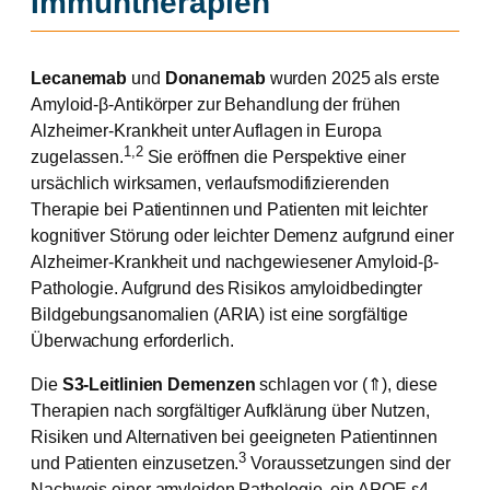
Immuntherapien
Lecanemab
und
Donanemab
wurden 2025 als erste
Amyloid-β-Antikörper zur Behandlung der frühen
Alzheimer-Krankheit unter Auflagen in Europa
1,2
zugelassen.
Sie eröffnen die Perspektive einer
ursächlich wirksamen, verlaufsmodifizierenden
Therapie bei Patientinnen und Patienten mit leichter
kognitiver Störung oder leichter Demenz aufgrund einer
Alzheimer-Krankheit und nachgewiesener Amyloid-β-
Pathologie. Aufgrund des Risikos amyloidbedingter
Bildgebungsanomalien (ARIA) ist eine sorgfältige
Überwachung erforderlich.
Die
S3-Leitlinien Demenzen
schlagen vor (⇑), diese
Therapien nach sorgfältiger Aufklärung über Nutzen,
Risiken und Alternativen bei geeigneten Patientinnen
3
und Patienten einzusetzen.
Voraussetzungen sind der
Nachweis einer amyloiden Pathologie, ein APOE-ε4-