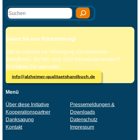
Suchen
Geben Sie uns Rückmeldung!
Gibt es Aspekte zur Versorgung von Alzheimer-
Betroffenen, die hier noch nicht thematisiert wurden?
Schreiben Sie uns unter:
info@alzheimer-qualitaetshandbuch.de
Menü
Über diese Initiative
Pressemeldungen &
Kooperationspartner
Downloads
Danksagung
Datenschutz
Kontakt
Impressum