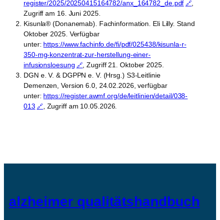
register/2025/20250415164782/anx_164782_de.pdf
,
Zugriff am 16. Juni 2025.
Kisunla® (Donanemab). Fachinformation. Eli Lilly. Stand
Oktober 2025. Verfügbar
unter:
https://www.fachinfo.de/fi/pdf/025438/kisunla-r-
350-mg-konzentrat-zur-herstellung-einer-
infusionsloesung
, Zugriff 21. Oktober 2025.
DGN e. V. & DGPPN e. V. (Hrsg.) S3-Leitlinie
Demenzen, Version 6.0, 24.02.2026, verfügbar
unter:
https://register.awmf.org/de/leitlinien/detail/038-
013
, Zugriff am 10.05.2026.
alzheimer qualitätshandbuch