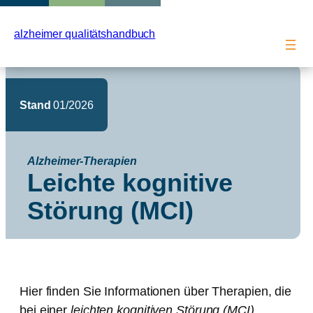
Zum
Inhalt
alzheimer qualitätshandbuch
springen
Stand
01/2026
Alzheimer-Therapien
Leichte kognitive
Störung (MCI)
Hier finden Sie Informationen über Therapien, die
bei einer
leichten kognitiven Störung (MCI)