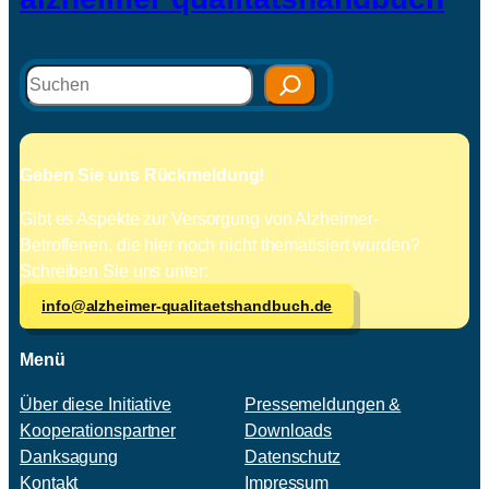
Suchen
Geben Sie uns Rückmeldung!
Gibt es Aspekte zur Versorgung von Alzheimer-
Betroffenen, die hier noch nicht thematisiert wurden?
Schreiben Sie uns unter:
info@alzheimer-qualitaetshandbuch.de
Menü
Über diese Initiative
Pressemeldungen &
Kooperationspartner
Downloads
Danksagung
Datenschutz
Kontakt
Impressum