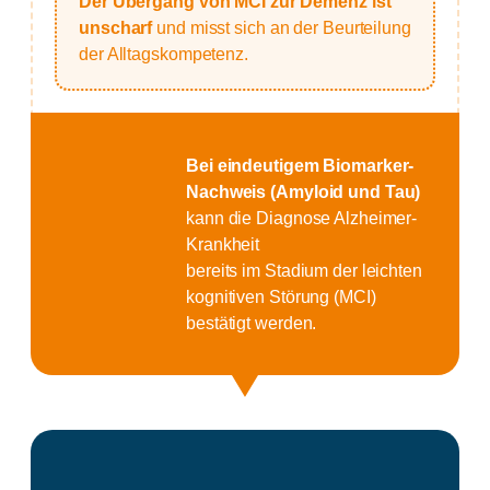
Der Übergang von MCI zur Demenz ist
unscharf
und misst sich an der Beurteilung
der Alltagskompetenz.
Bei eindeutigem Biomarker-
Nachweis (Amyloid und Tau)
kann die Diagnose Alzheimer-
Krankheit
bereits im Stadium der leichten
kognitiven Störung (MCI)
bestätigt werden.