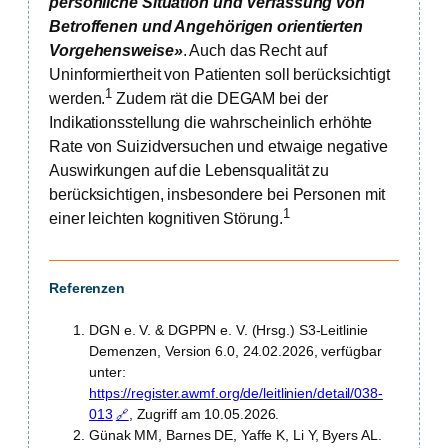
persönliche Situation und Verfassung von
Betroffenen und Angehörigen orientierten
Vorgehensweise»
. Auch das Recht auf
Uninformiertheit von Patienten soll berücksichtigt
1
werden.
Zudem rät die DEGAM bei der
Indikationsstellung die wahrscheinlich erhöhte
Rate von Suizidversuchen und etwaige negative
Auswirkungen auf die Lebensqualität zu
berücksichtigen, insbesondere bei Personen mit
1
einer leichten kognitiven Störung.
Referenzen
DGN e. V. & DGPPN e. V. (Hrsg.) S3-Leitlinie
Demenzen, Version 6.0, 24.02.2026, verfügbar
unter:
https://register.awmf.org/de/leitlinien/detail/038-
013
, Zugriff am 10.05.2026.
Günak MM, Barnes DE, Yaffe K, Li Y, Byers AL.