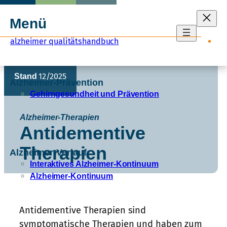
Zum
Menü
Inhalt
springen
alzheimer qualitätshandbuch
Stand
12/2025
Alzheimer-Prävention
Gehirngesundheit und Prävention
Alzheimer-Therapien
Antidementive
Therapien
Alzheimer-Verlauf
Interaktives Alzheimer-Kontinuum
Alzheimer-Kontinuum
Antidementive Therapien sind
symptomatische Therapien und haben zum