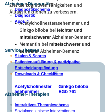
Alzheimer-Diagnostik
Ziel die kognitiven Fähigkeiten und
Diagnostikschema
Alltagsfunktionen zu verbessern.
Diagnostik
ApoE 4
Acetylcholinesterasehemmer und
Ginkgo biloba bei
leichter und
mittelschwerer
Alzheimer-Demenz
Memantin bei
mittelschwerer und
Service Themen
schwerer
Alzheimer-Demenz
Skalen & Scores
Patientenaufklärung & partizipative
Entscheidungsfindung
Downloads & Checklisten
Acetylcholinester
Ginkgo biloba
asehemmer
EGb 761
Alzheimer-Therapien
Interaktives Therapieschema
Sozialmedizinische Interventionen