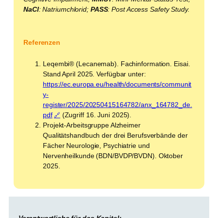
NaCl
: Natriumchlorid;
PASS
: Post Access Safety Study.
Referenzen
Leqembi® (Lecanemab). Fachinformation. Eisai.
Stand April 2025. Verfügbar unter:
https://ec.europa.eu/health/documents/communit
y-
register/2025/20250415164782/anx_164782_de.
pdf
(Zugriff 16. Juni 2025).
Projekt-Arbeitsgruppe Alzheimer
Qualitätshandbuch der drei Berufsverbände der
Fächer Neurologie, Psychiatrie und
Nervenheilkunde (BDN/BVDP/BVDN). Oktober
2025.