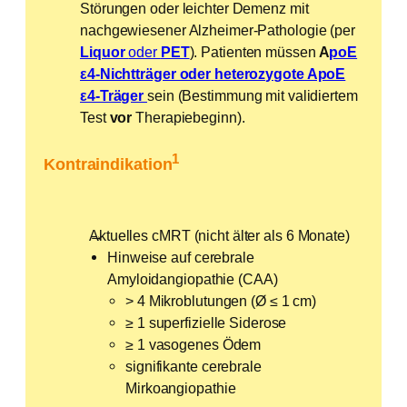
Störungen oder leichter Demenz mit
nachgewiesener Alzheimer-Pathologie (per
Liquor
oder
PET
). Patienten müssen
A
poE
ε4-Nichtträger oder heterozygote ApoE
ε4-Träger
sein (Bestimmung mit validiertem
Test
vor
Therapiebeginn).
1
Kontraindikation
Aktuelles cMRT (nicht älter als 6 Monate)
Hinweise auf cerebrale
Amyloidangiopathie (CAA)
> 4 Mikroblutungen (Ø ≤ 1 cm)
≥ 1 superfizielle Siderose
≥ 1 vasogenes Ödem
signifikante cerebrale
Mirkoangiopathie