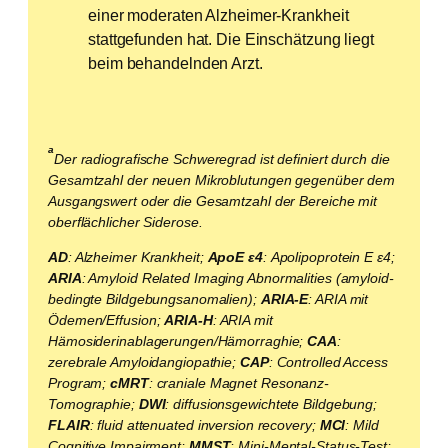
einer moderaten Alzheimer-Krankheit
stattgefunden hat. Die Einschätzung liegt
beim behandelnden Arzt.
a
Der radiografische Schweregrad ist definiert durch die
Gesamtzahl der neuen Mikroblutungen gegenüber dem
Ausgangswert oder die Gesamtzahl der Bereiche mit
oberflächlicher Siderose.
AD
: Alzheimer Krankheit;
ApoE ε4
: Apolipoprotein E ε4;
ARIA
: Amyloid Related Imaging Abnormalities (amyloid-
bedingte Bildgebungsanomalien);
ARIA-E
: ARIA mit
Ödemen/Effusion;
ARIA-H
: ARIA mit
Hämosiderinablagerungen/Hämorraghie;
CAA
:
zerebrale Amyloidangiopathie;
CAP
: Controlled Access
Program;
cMRT
: craniale Magnet Resonanz-
Tomographie;
DWI
: diffusionsgewichtete Bildgebung;
FLAIR
: fluid attenuated inversion recovery;
MCI
: Mild
Cognitive Impairment;
MMST
: Mini-Mental-Status-Test;