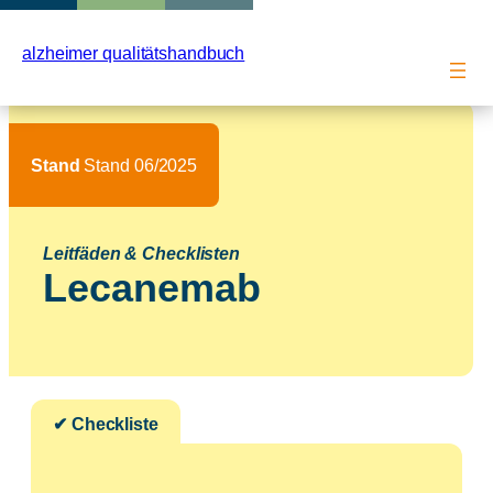
Zum
Inhalt
alzheimer qualitätshandbuch
springen
Stand
Stand 06/2025
Leitfäden & Checklisten
Lecanemab